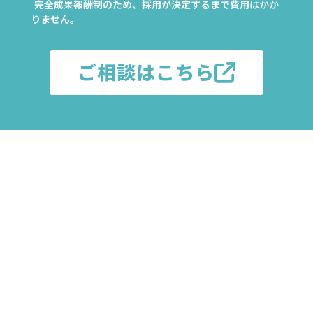
完全成果報酬制のため、採用が決定するまで費用はかか
りません。
ご相談はこちら
.
サービスの特徴
適性を見極め、ミスマッチのない人材をご
紹介
キャリアアドバイザーの面談や、適性検査（giraffe）な
どで、価値観・環境適性を見極めた上で候補者をご紹介
します。自己理解が進み、納得した上で志望する人材の