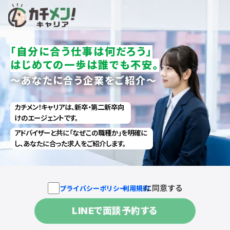
「自分に合う仕事は何だろう」
はじめての一歩は誰でも不安。
～あなたに合う企業をご紹介～
カチメン！キャリアは、新卒・第二新卒向
けのエージェントです。
アドバイザーと共に「なぜこの職種か」を明確に
し、あなたに合った求人をご紹介します。
に同意する
プライバシーポリシー
・
利用規約
LINEで面談予約する